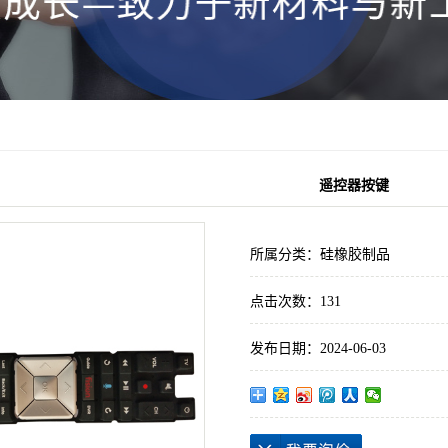
遥控器按键
所属分类：硅橡胶制品
点击次数：
131
发布日期：
2024-06-03