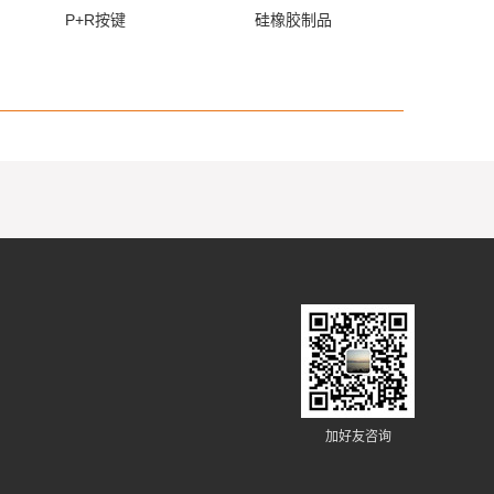
P+R按键
硅橡胶制品
加好友咨询