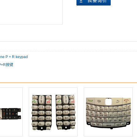
ne P + R keypad
P+R按键