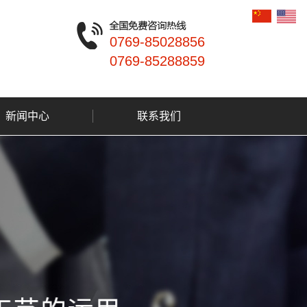
0769-85028856
0769-85288859
新闻中心
联系我们
公司新闻
常见问题
行业新闻